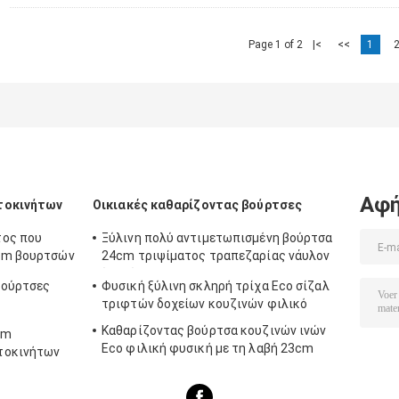
Page 1 of 2
|<
<<
1
Αφή
τοκινήτων
Οικιακές καθαρίζοντας βούρτσες
τος που
Ξύλινη πολύ αντιμετωπισμένη βούρτσα
6cm βουρτσών
24cm τριψίματος τραπεζαρίας νάυλον
ίνα σίζαλ
βούρτσες
Φυσική ξύλινη σκληρή τρίχα Eco σίζαλ
τριφτών δοχείων κουζινών φιλικό
ιο
Καθαρίζοντας βούρτσα κουζινών ινών
cm
Eco φιλική φυσική με τη λαβή 23cm
τοκινήτων
PP PBT