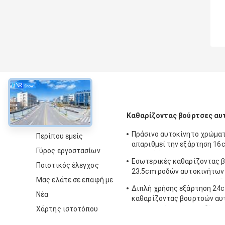
περίπου
Καθαρίζοντας βούρτσες αυ
Πράσινο αυτοκίνητο χρώμα
Περίπου εμείς
απαριθμεί την εξάρτηση 1
Γύρος εργοστασίων
μαλακή ίνα PBT
Εσωτερικές καθαρίζοντας 
Ποιοτικός έλεγχος
23.5cm ροδών αυτοκινήτων
Μας ελάτε σε επαφή με
απαρίθμησης νάυλον καλώδ
Διπλή χρήσης εξάρτηση 24
Νέα
καθαρίζοντας βουρτσών αυ
εσωτερική λαβή καλωδίων 
Χάρτης ιστοτόπου