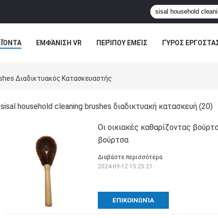
ΪΌΝΤΑ
ΕΜΦΆΝΙΣΗ VR
ΠΕΡΊΠΟΥ ΕΜΕΊΣ
ΓΎΡΟΣ ΕΡΓΟΣΤΑ
ΠΤΏΣΕΙΣ
rushes Διαδικτυακός Κατασκευαστής
sisal household cleaning brushes διαδικτυακή κατασκευή
(20)
Οι οικιακές καθαρίζοντας βούρτσ
βούρτσα
Διαβάστε περισσότερα
2024-09-12 15:25:21
ΕΠΙΚΟΙΝΩΝΊΑ