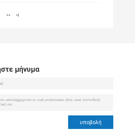
2
>>
>|
στε μήνυμα