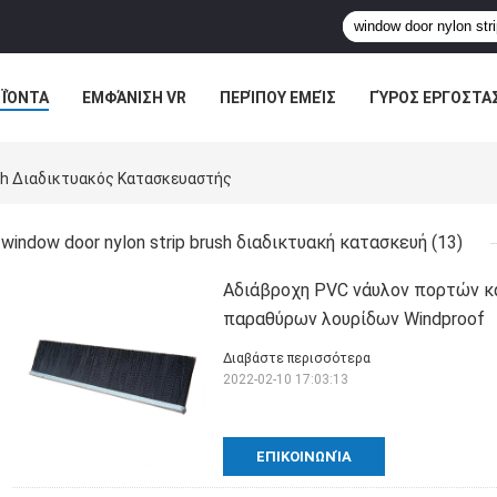
ΪΌΝΤΑ
ΕΜΦΆΝΙΣΗ VR
ΠΕΡΊΠΟΥ ΕΜΕΊΣ
ΓΎΡΟΣ ΕΡΓΟΣΤΑ
ΠΤΏΣΕΙΣ
ush Διαδικτυακός Κατασκευαστής
window door nylon strip brush διαδικτυακή κατασκευή
(13)
Αδιάβροχη PVC νάυλον πορτών 
παραθύρων λουρίδων Windproof
Διαβάστε περισσότερα
2022-02-10 17:03:13
ΕΠΙΚΟΙΝΩΝΊΑ