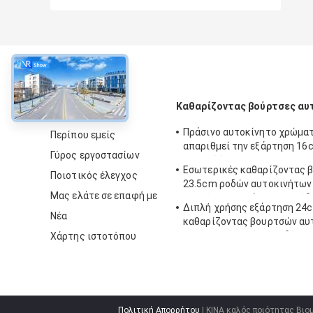
περίπου
Καθαρίζοντας βούρτσες αυ
Πράσινο αυτοκίνητο χρώμα
Περίπου εμείς
απαριθμεί την εξάρτηση 1
Γύρος εργοστασίων
μαλακή ίνα PBT
Εσωτερικές καθαρίζοντας 
Ποιοτικός έλεγχος
23.5cm ροδών αυτοκινήτων
Μας ελάτε σε επαφή με
απαρίθμησης νάυλον καλώδ
Διπλή χρήσης εξάρτηση 24
Νέα
καθαρίζοντας βουρτσών αυ
εσωτερική λαβή καλωδίων 
Χάρτης ιστοτόπου
Πολιτική Απορρήτου
| ΚΙΝΑ καλός ποιότητας Βι