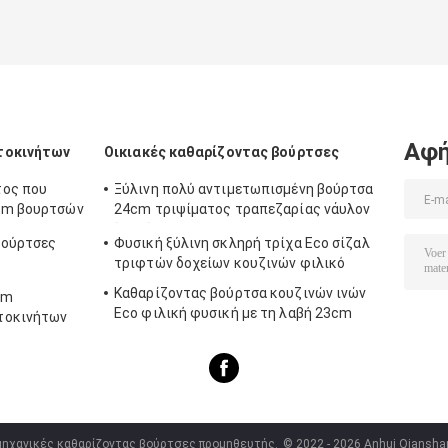
Αφή
τοκινήτων
Οικιακές καθαρίζοντας βούρτσες
τος που
Ξύλινη πολύ αντιμετωπισμένη βούρτσα
6cm βουρτσών
24cm τριψίματος τραπεζαρίας νάυλον
ίνα σίζαλ
βούρτσες
Φυσική ξύλινη σκληρή τρίχα Eco σίζαλ
τριφτών δοχείων κουζινών φιλικό
ιο
Καθαρίζοντας βούρτσα κουζινών ινών
cm
Eco φιλική φυσική με τη λαβή 23cm
τοκινήτων
PP PBT
ομηχανικές καθαρίζοντας βούρτσες προμηθευτής.
© 2022 - 2026 Anhui Qianshan 