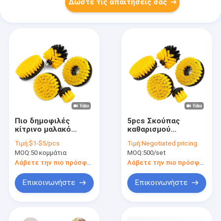
Δώστε τις απαιτήσεις σας
Πιο δημοφιλές
5pcs Σκούπας
κίτρινο μαλακό
καθαρισμού
βούρτσικο 5
βούρτσας Power
Τιμή:
$1-$5/pcs
Τιμή:
Negotiated pricing
κομμάτια
Scrubber Σκούπας
MOQ:
50 κομμάτια
MOQ:
500/set
Καθαρισμού
αυτοκινήτου
Λάβετε την πιο πρόσφατη τιμή
Λάβετε την πιο πρόσφατη τιμή
Σκούπας σετ
Επικοινωνήστε
Επικοινωνήστε