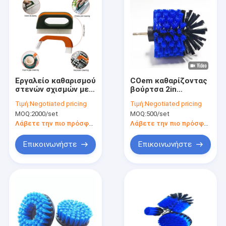
Εργαλείο καθαρισμού
COem καθαρίζοντας
στενών σχισμών με
βούρτσα 2in
βούρτσα Εργαλεία
τρυπανιών ODM
Τιμή:
Negotiated pricing
Τιμή:
Negotiated pricing
καθαρισμού στενών
ηλεκτρική σύνδεση
MOQ:
2000/set
MOQ:
500/set
σχισμών με βούρτσα
τρυπανιών τριφτών
πατωμάτων
Λάβετε την πιο πρόσφατη τιμή
Λάβετε την πιο πρόσφατη τιμή
Επικοινωνήστε
Επικοινωνήστε
Σπίτι
Προϊόντα
Εμφάνιση VR