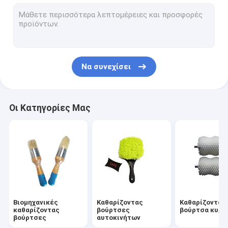
σύνολο βουρτσών τρυπανιών
Νάυλον βούρτσα λουρίδων
Βούρτσες οδικών οχημάτων αποκομιδής απορριμμάτων
Να συνεχίσει
Ηλεκτρική καθαρίζοντας βούρτσα τρυπανιών
Οικιακές καθαρίζοντας βούρτσες
Οι Κατηγορίες Μας
Υφαντική βούρτσα μηχανών
Βούρτσες καλωδίων ανοξείδωτου
Μακριά καθαρίζοντας βούρτσα σωλήνων
Βιομηχανικές
Καθαρίζοντας
Καθαρίζοντας
καθαρίζοντας
βούρτσες
βούρτσα κυλί
βούρτσες
αυτοκινήτων