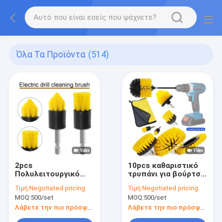
Όλα Τα Προϊόντα
(514)
2pcs
10pcs καθαριστικό
Πολυλειτουργικό
τρυπάνι για βούρτσα
Ηλεκτρικό Σπριν
συνδεδεμένο
Τιμή:
Negotiated pricing
Τιμή:
Negotiated pricing
Σκρούπερ
σύνολο οικιακό
MOQ:
500/set
MOQ:
500/set
Καθαριστική
βούρτσα τρυπάνι για
Βούρτσα Δορυφόρο
την κουζίνα
Λάβετε την πιο πρόσφατη τιμή
Λάβετε την πιο πρόσφατη τιμή
Βούρτσα Σετ