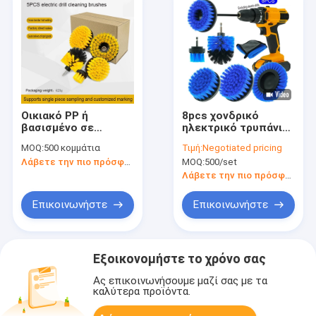
Οικιακό PP ή
8pcs χονδρικό
βασισμένο σε
ηλεκτρικό τρυπάνι
προσαρμοσμένα
σχισμή καθαρισμού
MOQ:
500 κομμάτια
Τιμή:
Negotiated pricing
βούρτσα καθαρισμού
βούρτσες εργαλεία
Λάβετε την πιο πρόσφατη τιμή
MOQ:
500/set
μικρές γωνίες
πλύσης αυτοκινήτων
Λάβετε την πιο πρόσφατη τιμή
Επικοινωνήστε
Επικοινωνήστε
Εξοικονομήστε το χρόνο σας
Ας επικοινωνήσουμε μαζί σας με τα
καλύτερα προϊόντα.