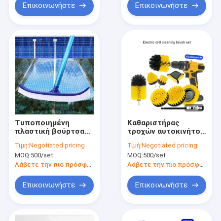
Επικοινωνήστε
Επικοινωνήστε
Τυποποιημένη
Καθαριστήρας
πλαστική βούρτσα
τροχών αυτοκινήτου
νάιλον πισίνα τοίχος
9 PCS τρυπάνι
Τιμή:
Negotiated pricing
Τιμή:
Negotiated pricing
καθαριστικό
ισχύος καθαριστικό
MOQ:
500/set
MOQ:
500/set
βούρτσας νάιλον για
βούρτσας σύνολο
πισίνα
Καθαρισμός
Λάβετε την πιο πρόσφατη τιμή
Λάβετε την πιο πρόσφατη τιμή
αυτοκινήτου
Επικοινωνήστε
Επικοινωνήστε