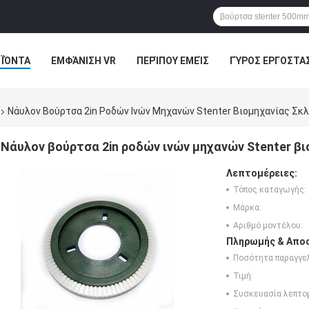
ΪΌΝΤΑ
ΕΜΦΆΝΙΣΗ VR
ΠΕΡΊΠΟΥ ΕΜΕΊΣ
ΓΎΡΟΣ ΕΡΓΟΣΤΑ
ΠΤΏΣΕΙΣ
Νάυλον Βούρτσα 2in Ροδών Ινών Μηχανών Stenter Βιομηχανίας Σκ
Νάυλον βούρτσα 2in ροδών ινών μηχανών Stenter β
Λεπτομέρειες:
Τόπος καταγωγής:
Μάρκα:
Αριθμό μοντέλου:
Πληρωμής & Αποσ
Ποσότητα παραγγελ
Τιμή:
Συσκευασία λεπτο