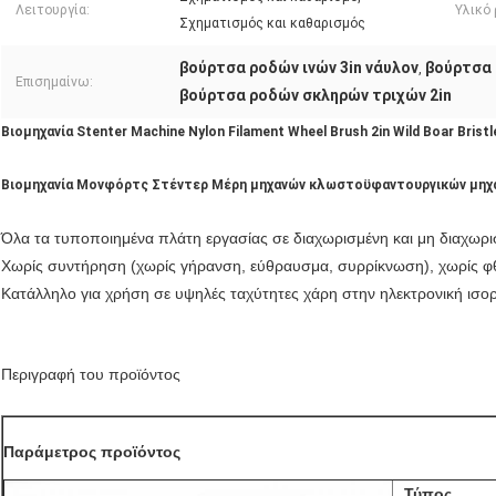
Λειτουργία:
Υλικό 
Σχηματισμός και καθαρισμός
βούρτσα ροδών ινών 3in νάυλον
βούρτσα 
,
Επισημαίνω:
βούρτσα ροδών σκληρών τριχών 2in
Βιομηχανία Stenter Machine Nylon Filament Wheel Brush 2in Wild Boar Bristl
Βιομηχανία Μονφόρτς Στέντερ Μέρη μηχανών κλωστοϋφαντουργικών μηχ
Όλα τα τυποποιημένα πλάτη εργασίας σε διαχωρισμένη και μη διαχωρι
Χωρίς συντήρηση (χωρίς γήρανση, εύθραυσμα, συρρίκνωση), χωρίς 
Κατάλληλο για χρήση σε υψηλές ταχύτητες χάρη στην ηλεκτρονική ισο
Περιγραφή του προϊόντος
Παράμετρος προϊόντος
Τύπος