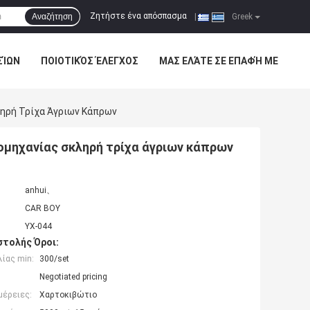
Ζητήστε ένα απόσπασμα
Αναζήτηση
|
Greek
ΣΊΩΝ
ΠΟΙΟΤΙΚΌΣ ΈΛΕΓΧΟΣ
ΜΑΣ ΕΛΆΤΕ ΣΕ ΕΠΑΦΉ ΜΕ
ληρή Τρίχα Άγριων Κάπρων
ιομηχανίας σκληρή τρίχα άγριων κάπρων
anhui、
CAR BOY
YX-044
τολής Όροι:
ίας min:
300/set
Negotiated pricing
μέρειες:
Χαρτοκιβώτιο