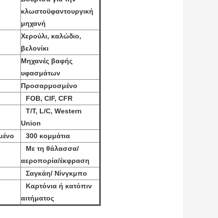
κλωστοϋφαντουργική
μηχανή
Χερούλι, καλώδιο,
βελονίκι
Μηχανές βαφής
υφασμάτων
Προσαρμοσμένο
FOB, CIF, CFR
T/T, L/C, Western
Union
μένο
300 κομμάτια
Με τη θάλασσα/
αεροπορία/έκφραση
Σαγκάη/ Νίνγκμπο
Καρτόνια ή κατόπιν
αιτήματος