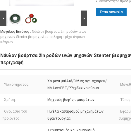
Δυνατότητα προσφ
Επικοινωνία
Μεγάλες Εικόνας :
Νάυλον βούρτσα 2in ροδών ινών
μηχανών Stenter βιομηχανίας σκληρή τρίχα άγριων
κάπρων
Νάυλον βούρτσα 2in ροδών ινών μηχανών Stenter βιομηχα
περιγραφή
Χοιρινά μαλλιά/βέλες αγριόχοιρου/
Υλικό νήματος:
Μέγεθ
Νάιλον/PBT/PP/χάλκινο σύρμα
Χρήση:
Μηχανές βαφής υφασμάτων
Τύπος
Ονομασία του
Πινέλα καθαρισμού μηχανημάτων
Εφαρμ
προϊόντος::
υφαντουργίας
βιομηχα
Σχηματισμός και καθαρισμό,