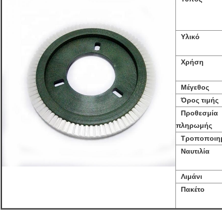
Υλικό
Χρήση
Μέγεθος
Όρος τιμής
Προθεσμία
πληρωμής
Τροποποιη
Ναυτιλία
Λιμάνι
Πακέτο