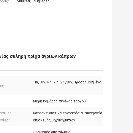
οράς:
5000set, 15 ημέρες
νίας σκληρή τρίχα άγριων κάπρων
1in, 3in, 4in, 2in, 2 5/8in, Προσαρμοσμένο
ος:
:
Μέρη καμάρας, πινέλας τροχού
όσιμες
Κατασκευαστικά εργοστάσια, συνεργεία
νίες::
επισκευής μηχανημάτων
Συσκευές από χάλυβα