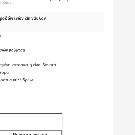
ροδών::
ροδών ινών 2in νάυλον
,
e
ανών Βούρτσα
σμένη κατασκευή είναι δυνατά
φθορά
ρροπία κυλίνδρων
Βούρτσα για την