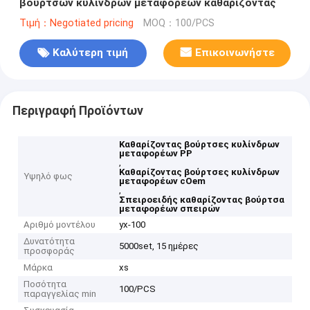
βουρτσών κυλίνδρων μεταφορέων καθαρίζοντας
Τιμή：Negotiated pricing
MOQ：100/PCS
Καλύτερη τιμή
Επικοινωνήστε
Περιγραφή Προϊόντων
Καθαρίζοντας βούρτσες κυλίνδρων
μεταφορέων PP
,
Καθαρίζοντας βούρτσες κυλίνδρων
Υψηλό φως
μεταφορέων cOem
,
Σπειροειδής καθαρίζοντας βούρτσα
μεταφορέων σπειρών
Αριθμό μοντέλου
yx-100
Δυνατότητα
5000set, 15 ημέρες
προσφοράς
Μάρκα
xs
Ποσότητα
100/PCS
παραγγελίας min