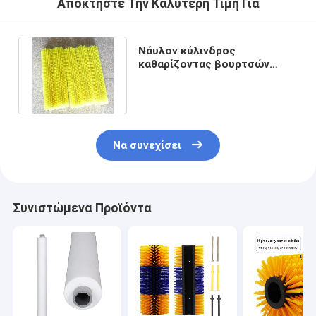
Αποκτήστε Την Καλύτερη Τιμή Για
Νάυλον κύλινδρος
καθαρίζοντας βουρτσών
σκληρών τριχών συνήθειας
κυλινδρικός
Να συνεχίσει
Συνιστώμενα Προϊόντα