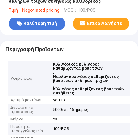
σκληρών τριχών συνήθειας κυλινδρικός
Τιμή：Negotiated pricing
MOQ：100/PCS
Καλύτερη τιμή
Επικοινωνήστε
Περιγραφή Προϊόντων
Κυλινδρικός κύλινδρος
καθαρίζοντας βουρτσών
,
Νάυλον κύλινδρος καθαρίζοντας
Υψηλό φως
βουρτσών σκληρών τριχών
,
Κύλινδρος καθαρίζοντας βουρτσών
συνήθειας
Αριθμό μοντέλου
yx-113
Δυνατότητα
5000set, 15 ημέρες
προσφοράς
Μάρκα
xs
Ποσότητα
100/PCS
παραγγελίας min