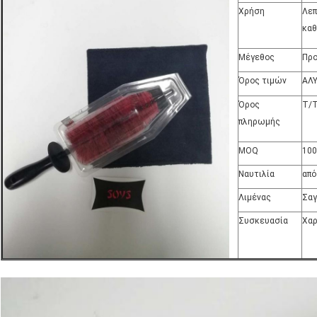
Χρήση
Λεπ
καθ
Μέγεθος
Πρ
Όρος τιμών
ΑΛΥ
Όρος
T/T
πληρωμής
MOQ
100
Ναυτιλία
από
Λιμένας
Σαγ
Συσκευασία
Χαρ