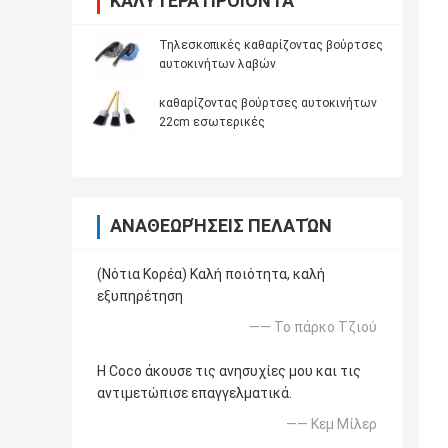
ΚΑΛΎΤΕΡΑ ΠΡΟΪΌΝΤΑ
Τηλεσκοπικές καθαρίζοντας βούρτσες
αυτοκινήτων λαβών
καθαρίζοντας βούρτσες αυτοκινήτων
22cm εσωτερικές
ΑΝΑΘΕΩΡΉΣΕΙΣ ΠΕΛΑΤΏΝ
(Νότια Κορέα) Καλή ποιότητα, καλή
εξυπηρέτηση
—— Το πάρκο Τζιού
Η Coco άκουσε τις ανησυχίες μου και τις
αντιμετώπισε επαγγελματικά.
—— Κεμ Μίλερ