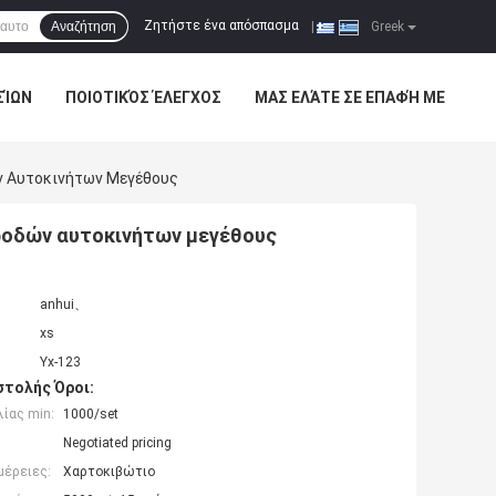
Ζητήστε ένα απόσπασμα
Αναζήτηση
|
Greek
ΣΊΩΝ
ΠΟΙΟΤΙΚΌΣ ΈΛΕΓΧΟΣ
ΜΑΣ ΕΛΆΤΕ ΣΕ ΕΠΑΦΉ ΜΕ
ν Αυτοκινήτων Μεγέθους
ροδών αυτοκινήτων μεγέθους
anhui、
xs
Yx-123
τολής Όροι:
ίας min:
1000/set
Negotiated pricing
μέρειες:
Χαρτοκιβώτιο