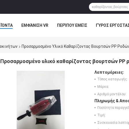
ΪΌΝΤΑ
ΕΜΦΆΝΙΣΗ VR
ΠΕΡΊΠΟΥ ΕΜΕΊΣ
ΓΎΡΟΣ ΕΡΓΟΣΤΑ
ΠΤΏΣΕΙΣ
τοκινήτων
Προσαρμοσμένο Υλικό Καθαρίζοντας Βουρτσών PP Ροδώ
Προσαρμοσμένο υλικό καθαρίζοντας βουρτσών PP 
Λεπτομέρειες:
Τόπος καταγωγής:
Μάρκα:
Αριθμό μοντέλου:
Πληρωμής & Αποσ
Ποσότητα παραγγελ
Τιμή:
Συσκευασία λεπτο