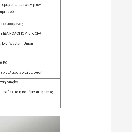
τομέρειες αυτοκινήτων
αρισμού
οσαρμοσμένος
ΣΊΔΑ ΡΟΛΟΓΙΟΎ, CIF, CFR
, L/C, Western Union
0 PC
 το θαλασσινό αέρα σαφή
γάη Ningbo
τοκιβώτια ή κατόπιν αιτήσεως