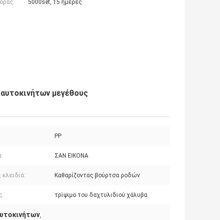
οράς:
5000set, 15 ημέρες
 αυτοκινήτων μεγέθους
PP
:
ΣΑΝ ΕΙΚΟΝΑ
 κλειδιά:
Καθαρίζοντας βούρτσα ροδών
ς:
τρίψιμο του δαχτυλιδιού χάλυβα
αυτοκινήτων
,