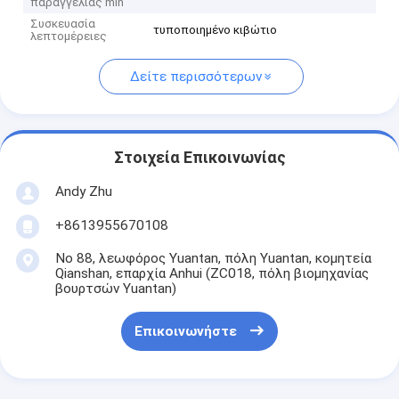
παραγγελίας min
Συσκευασία
τυποποιημένο κιβώτιο
λεπτομέρειες
Δείτε περισσότερων
Στοιχεία Επικοινωνίας
Andy Zhu
+8613955670108
Νο 88, λεωφόρος Yuantan, πόλη Yuantan, κομητεία
Qianshan, επαρχία Anhui (ZC018, πόλη βιομηχανίας
βουρτσών Yuantan)
Επικοινωνήστε