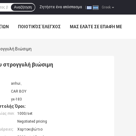
Ζητήστε ένα απόσπασμα
Αναζήτηση
|
Greek
ΣΊΩΝ
ΠΟΙΟΤΙΚΌΣ ΈΛΕΓΧΟΣ
ΜΑΣ ΕΛΆΤΕ ΣΕ ΕΠΑΦΉ ΜΕ
ρογγυλή Βιώσιμη
υ στρογγυλή βιώσιμη
anhui、
CAR BOY
yx-183
τολής Όροι:
ίας min:
1000/set
Negotiated pricing
μέρειες:
Χαρτοκιβώτιο