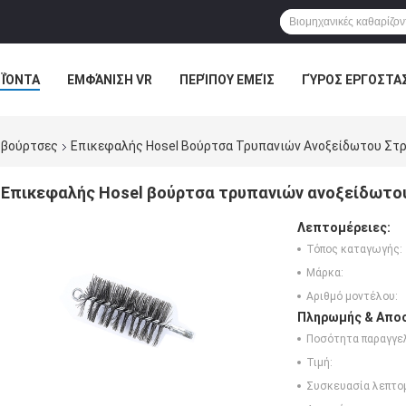
ΪΌΝΤΑ
ΕΜΦΆΝΙΣΗ VR
ΠΕΡΊΠΟΥ ΕΜΕΊΣ
ΓΎΡΟΣ ΕΡΓΟΣΤΑ
ΠΤΏΣΕΙΣ
 βούρτσες
Επικεφαλής Hosel Βούρτσα Τρυπανιών Ανοξείδωτου Στ
Επικεφαλής Hosel βούρτσα τρυπανιών ανοξείδωτο
Λεπτομέρειες:
Τόπος καταγωγής:
Μάρκα:
Αριθμό μοντέλου:
Πληρωμής & Αποσ
Ποσότητα παραγγελ
Τιμή:
Συσκευασία λεπτο