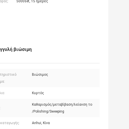
οράς:
5000set, 15 ημέρες
γγυλή βιώσιμη
τηριστικό
Βιώσιμος
μα:
ιο:
Κυρτός
Καθαρισμός/μεταβίβαση/λείανση το
:
/Polishing/Sweeping
 καταγωγής:
Anhui, Κίνα