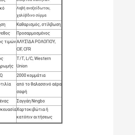
κό
Λαβή ανοξείδωτου,
χαλύβδινο σύρμα
ήση
Καθαρισμός, στίλβωση
γεθος
Προσαρμοσμένος
ς τιμών
ΑΛΥΣΊΔΑ ΡΟΛΟΓΙΟΎ,
CIF, CFR
ος
T/T, L/C, Western
ηρωμής
Union
Q
2000 κομμάτια
τιλία
από το θαλασσινό αέρα
σαφή
ένας
Σαγγάη Ningbo
σκευασία
Χαρτοκιβώτια ή
κατόπιν αιτήσεως