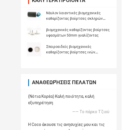
ΚΑΛΎΤΕΡΑ ΠΡΟΪΌΝΤΑ
Νάυλον λειαντικές βιομηχανικές
καθαρίζοντας βούρτσες σκληρών
τριχών
βιομηχανικές καθαρίζοντας βούρτσες
υφασμάτων 50mm γυαλίζοντας
Σπειροειδείς βιομηχανικές
καθαρίζοντας βούρτσες ινών
ορείχαλκου
ΑΝΑΘΕΩΡΉΣΕΙΣ ΠΕΛΑΤΏΝ
(Νότια Κορέα) Καλή ποιότητα, καλή
εξυπηρέτηση
—— Το πάρκο Τζιού
Η Coco άκουσε τις ανησυχίες μου και τις