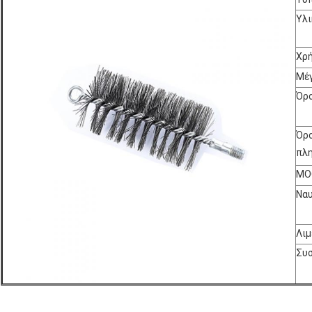
Υλι
Χρ
Μέ
Όρο
Όρ
πλ
MO
Ναυ
Λιμ
Συ