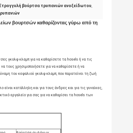
Στρογγυλή βούρτσα τρυπανιών ανοξείδωτου
,
τρυπανιών
είων βουρτσών καθαρίζοντας γύρω από τη
ες γκολφ κλαμπ για να καθαρίσετε τα hosels ή να τις
 να τους χρησιμοποιήσετε για να καθαρίσετε ή να
ύναμη του κεφαλιού γκολφ κλαμπ, που παρατείνει τη ζωή
 είναι κατάλληλη και για τους άνδρες και για τις γυναίκες,
ρακτικό εργαλείο για σας για να καθαρίσει τα hosels των
πος
Βούρτσα σωλήνων