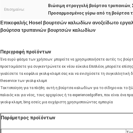
Βιώσιμη στρογγυλή βούρτσα τρυπανιών
,
Επισημαίνω:
Προσαρμοσμένος γύρω από τη βούρτσα 
Επικεφαλής Hosel βουρτσών καλωδίων ανοξείδωτο εργαλ
βούρτσα τρυπανιών βουρτσών καλωδίων
Περιγραφή προϊόντων
Ένα ευρύ φάσμα των χρήσεων: μπορείτε να χρησιμοποιήσετε αυτές τις βούρτσ
προετοιμάσετε για συγκεντρώνετε εκ νέου εύκολα Επιπλέον, μπορείτε επίσης
γυαλίσετε τα κεφάλια γκολφ κλαμπ σας και να ενισχύσετε τη συγκολλητική δ
theservice των γκολφ κλαμπ
Τακτοποίηση για τα πλήθη: αυτή η βούρτσα καλωδίων για το σίδηρο και το ξύλο
παλαιός και για νέος, τους αρχαρίους ή τα experiencedgolfers, που είναι ένα π
γκολφ κλαμπ, bing εσείς μια ευχάριστη χρησιμοποιώντας εμπειρία
Παράμετρος προϊόντων
Τύ