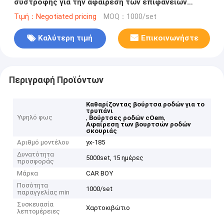
συστροφής για την αφαίρεση των επιφανειών
τριψίματος διάβρωσης σκουριάς
Τιμή：Negotiated pricing
MOQ：1000/set
Καλύτερη τιμή
Επικοινωνήστε
Περιγραφή Προϊόντων
Καθαρίζοντας βούρτσα ροδών για το
τρυπάνι
Υψηλό φως
,
,
Βούρτσες ροδών cOem
Αφαίρεση των βουρτσών ροδών
σκουριάς
Αριθμό μοντέλου
yx-185
Δυνατότητα
5000set, 15 ημέρες
προσφοράς
Μάρκα
CAR BOY
Ποσότητα
1000/set
παραγγελίας min
Συσκευασία
Χαρτοκιβώτιο
λεπτομέρειες