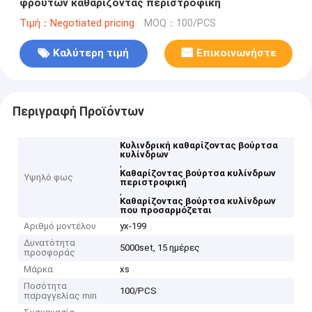
φρούτων καθαρίζοντας περιστροφική
Τιμή：Negotiated pricing
MOQ：100/PCS
Καλύτερη τιμή
Επικοινωνήστε
Περιγραφή Προϊόντων
Κυλινδρική καθαρίζοντας βούρτσα
κυλίνδρων
,
Καθαρίζοντας βούρτσα κυλίνδρων
Υψηλό φως
περιστροφική
,
Καθαρίζοντας βούρτσα κυλίνδρων
που προσαρμόζεται
Αριθμό μοντέλου
yx-199
Δυνατότητα
5000set, 15 ημέρες
προσφοράς
Μάρκα
xs
Ποσότητα
100/PCS
παραγγελίας min