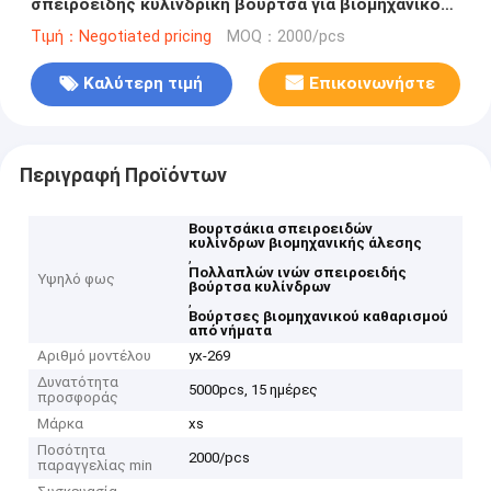
σπειροειδής κυλινδρική βούρτσα για βιομηχανικό
εργαλείο άλεσης
Τιμή：Negotiated pricing
MOQ：2000/pcs
Καλύτερη τιμή
Επικοινωνήστε
Περιγραφή Προϊόντων
Βουρτσάκια σπειροειδών
κυλίνδρων βιομηχανικής άλεσης
,
Πολλαπλών ινών σπειροειδής
Υψηλό φως
βούρτσα κυλίνδρων
,
Βούρτσες βιομηχανικού καθαρισμού
από νήματα
Αριθμό μοντέλου
yx-269
Δυνατότητα
5000pcs, 15 ημέρες
προσφοράς
Μάρκα
xs
Ποσότητα
2000/pcs
παραγγελίας min