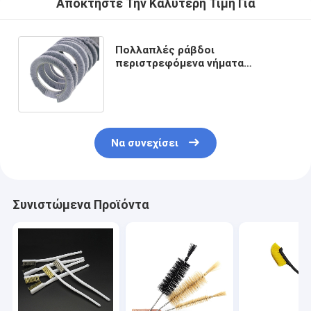
Αποκτήστε Την Καλύτερη Τιμή Για
Πολλαπλές ράβδοι
περιστρεφόμενα νήματα
σπειροειδής κυλινδρική βούρτσα
για βιομηχανικό εργαλείο άλεσης
Να συνεχίσει
Συνιστώμενα Προϊόντα