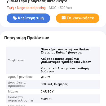
γυαλιστερό βούρτσας αυτοκινήτου
Τιμή：Negotiated pricing
MOQ：500/set
Καλύτερη τιμή
Επικοινωνήστε
Περιγραφή Προϊόντων
Πλυντήριο αυτοκινήτου Νάιλον
Στρίψιμο Καθαρή βούρτσα
,
Λούστρα καθαρισμού για
Υψηλό φως
γυαλιστερές τρυπές από νάιλον
,
Κίτρινο νάιλον τρυπάνι καθαρή
βούρτσα
Αριθμό μοντέλου
yx-229
Δυνατότητα
5000set, 15 ημέρες
προσφοράς
Μάρκα
CAR BOY
Ποσότητα
500/set
παραγγελίας min