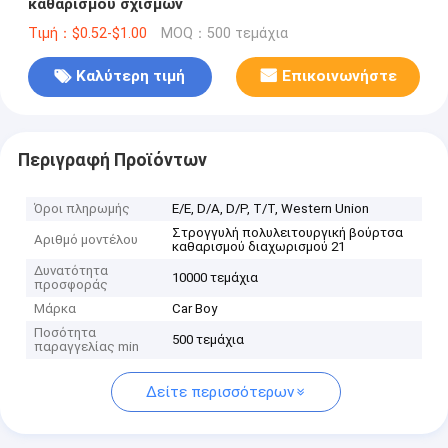
καθαρισμού σχισμών
Τιμή：$0.52-$1.00
MOQ：500 τεμάχια
Καλύτερη τιμή
Επικοινωνήστε
Περιγραφή Προϊόντων
Όροι πληρωμής
Ε/Ε, D/A, D/P, T/T, Western Union
Στρογγυλή πολυλειτουργική βούρτσα
Αριθμό μοντέλου
καθαρισμού διαχωρισμού 21
Δυνατότητα
10000 τεμάχια
προσφοράς
Μάρκα
Car Boy
Ποσότητα
500 τεμάχια
παραγγελίας min
Δείτε περισσότερων