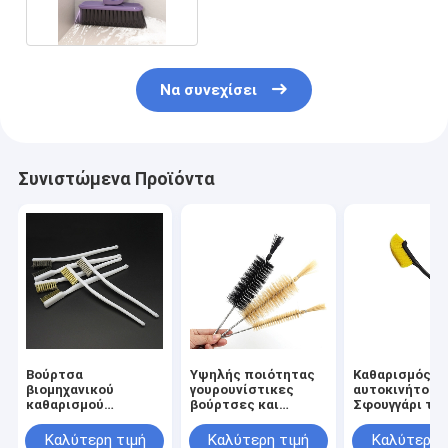
Να συνεχίσει
Συνιστώμενα Προϊόντα
Βούρτσα
Υψηλής ποιότητας
Καθαρισμός τ
βιομηχανικού
γουρουνίστικες
αυτοκινήτου
καθαρισμού
βούρτσες και
Σφουγγάρι τρ
Βούρτσα
σωλήνες αλόγου
ελαστικών
συρματόπλεγματος
Σφουγγάρι χε
Καλύτερη τιμή
Καλύτερη τιμή
Καλύτερη 