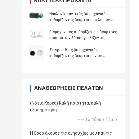
ΚΑΛΎΤΕΡΑ ΠΡΟΪΌΝΤΑ
Νάυλον λειαντικές βιομηχανικές
καθαρίζοντας βούρτσες σκληρών
τριχών
βιομηχανικές καθαρίζοντας βούρτσες
υφασμάτων 50mm γυαλίζοντας
Σπειροειδείς βιομηχανικές
καθαρίζοντας βούρτσες ινών
ορείχαλκου
ΑΝΑΘΕΩΡΉΣΕΙΣ ΠΕΛΑΤΏΝ
(Νότια Κορέα) Καλή ποιότητα, καλή
εξυπηρέτηση
—— Το πάρκο Τζιού
Η Coco άκουσε τις ανησυχίες μου και τις