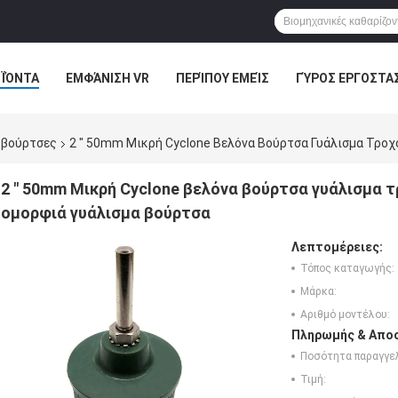
ΪΌΝΤΑ
ΕΜΦΆΝΙΣΗ VR
ΠΕΡΊΠΟΥ ΕΜΕΊΣ
ΓΎΡΟΣ ΕΡΓΟΣΤΑ
ΠΤΏΣΕΙΣ
 βούρτσες
2 " 50mm Μικρή Cyclone Βελόνα Βούρτσα Γυάλισμα Τρο
2 " 50mm Μικρή Cyclone βελόνα βούρτσα γυάλισμα 
ομορφιά γυάλισμα βούρτσα
Λεπτομέρειες:
Τόπος καταγωγής:
Μάρκα:
Αριθμό μοντέλου:
Πληρωμής & Αποσ
Ποσότητα παραγγελ
Τιμή: