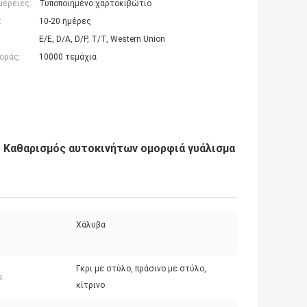
μέρειες:
Τυποποιημένο χαρτοκιβώτιο
:
10-20 ημέρες
Ε/Ε, D/A, D/P, T/T, Western Union
οράς:
10000 τεμάχια
ς Καθαρισμός αυτοκινήτων ομορφιά γυάλισμα
Χάλυβα
Γκρι με στύλο, πράσινο με στύλο,
:
κίτρινο