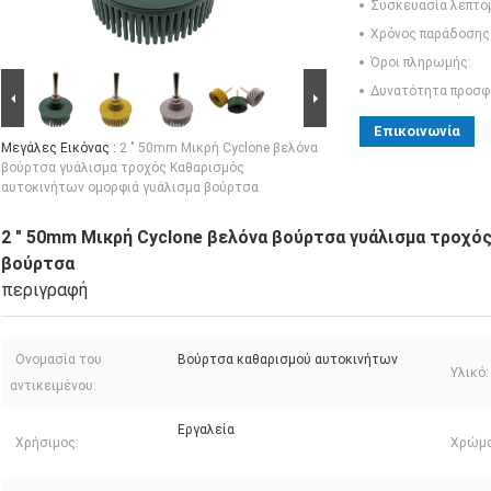
Συσκευασία λεπτο
Χρόνος παράδοσης
Όροι πληρωμής:
Δυνατότητα προσφ
Επικοινωνία
Μεγάλες Εικόνας :
2 " 50mm Μικρή Cyclone βελόνα
βούρτσα γυάλισμα τροχός Καθαρισμός
αυτοκινήτων ομορφιά γυάλισμα βούρτσα
2 " 50mm Μικρή Cyclone βελόνα βούρτσα γυάλισμα τροχό
βούρτσα
περιγραφή
Ονομασία του
Βούρτσα καθαρισμού αυτοκινήτων
Υλικό:
αντικειμένου:
Εργαλεία
Χρήσιμος:
Χρώμα