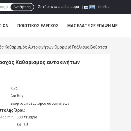
Ζητήστε ένα απόσπασμα
Αναζήτηση
|
Greek
ΣΊΩΝ
ΠΟΙΟΤΙΚΌΣ ΈΛΕΓΧΟΣ
ΜΑΣ ΕΛΆΤΕ ΣΕ ΕΠΑΦΉ ΜΕ
χός Καθαρισμός Αυτοκινήτων Ομορφιά Γυάλισμα Βούρτσα
τροχός Καθαρισμός αυτοκινήτων
Κίνα
Car Boy
Βούρτσα καθαρισμού αυτοκινήτων
τολής Όροι:
ίας min:
500 τεμάχια
$4 - $ 5