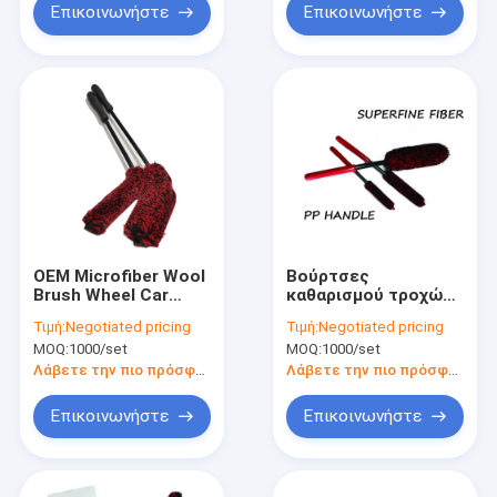
Επικοινωνήστε
Επικοινωνήστε
OEM Microfiber Wool
Βούρτσες
Brush Wheel Car
καθαρισμού τροχών
Wash Universal
αυτοκινήτου
Τιμή:
Negotiated pricing
Τιμή:
Negotiated pricing
Microfiber Woolies
MOQ:
1000/set
MOQ:
1000/set
Σετ 3τμχ
Λάβετε την πιο πρόσφατη τιμή
Λάβετε την πιο πρόσφατη τιμή
Επικοινωνήστε
Επικοινωνήστε