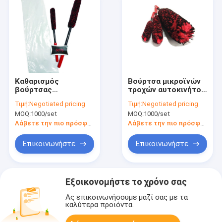
Καθαρισμός
Βούρτσα μικροϊνών
βούρτσας
τροχών αυτοκινήτου
πλυσίματος
εξαιρετικά μαλακή
Τιμή:
Negotiated pricing
Τιμή:
Negotiated pricing
αυτοκινήτου
με κοντή / μακριά
MOQ:
1000/set
MOQ:
1000/set
βιομηχανικής
λαβή
μικροϊνών Accept
Λάβετε την πιο πρόσφατη τιμή
Λάβετε την πιο πρόσφατη τιμή
Customized
Επικοινωνήστε
Επικοινωνήστε
Εξοικονομήστε το χρόνο σας
Ας επικοινωνήσουμε μαζί σας με τα
καλύτερα προϊόντα.