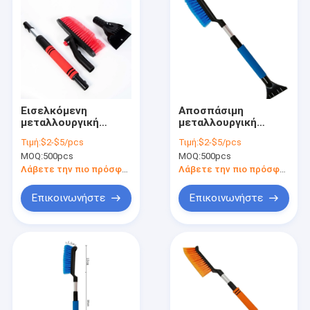
Εισελκόμενη
Αποσπάσιμη
μεταλλουργική
μεταλλουργική
ξύστρα πάγου
ξύστρα πάγου
Τιμή:
$2-$5/pcs
Τιμή:
$2-$5/pcs
βουρτσών
σκουπών χιονιού
MOQ:
500pcs
MOQ:
500pcs
χειμερινού χιονιού
εργαλείων
για το αυτοκίνητο
αφαίρεσης χιονιού
Λάβετε την πιο πρόσφατη τιμή
Λάβετε την πιο πρόσφατη τιμή
για τα αυτοκίνητα
Επικοινωνήστε
Επικοινωνήστε
Σπίτι
Προϊόντα
Εμφάνιση VR