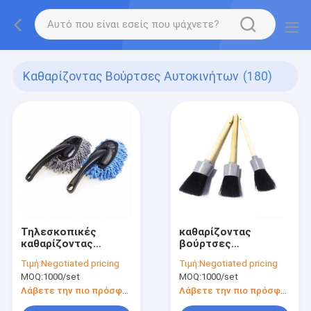
Καθαρίζοντας Βούρτσες Αυτοκινήτων
(180)
Τηλεσκοπικές
καθαρίζοντας
καθαρίζοντας
βούρτσες
βούρτσες
αυτοκινήτων 22cm
Τιμή:
Negotiated pricing
Τιμή:
Negotiated pricing
αυτοκινήτων λαβών
εσωτερικές
MOQ:
1000/set
MOQ:
1000/set
Λάβετε την πιο πρόσφατη τιμή
Λάβετε την πιο πρόσφατη τιμή