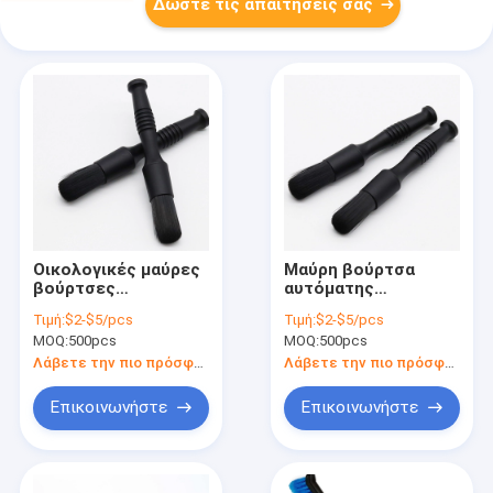
Δώστε τις απαιτήσεις σας
Οικολογικές μαύρες
Μαύρη βούρτσα
βούρτσες
αυτόματης
λεπτομερειών
λεπτομέρειας από
Τιμή:
$2-$5/pcs
Τιμή:
$2-$5/pcs
αυτοκινήτου
νάιλον μαλλιά για
MOQ:
500pcs
MOQ:
500pcs
προσαρμοσμένες
εργαλεία
περιποίησης
Λάβετε την πιο πρόσφατη τιμή
Λάβετε την πιο πρόσφατη τιμή
εσωτερικού
αυτοκινήτου
Επικοινωνήστε
Επικοινωνήστε