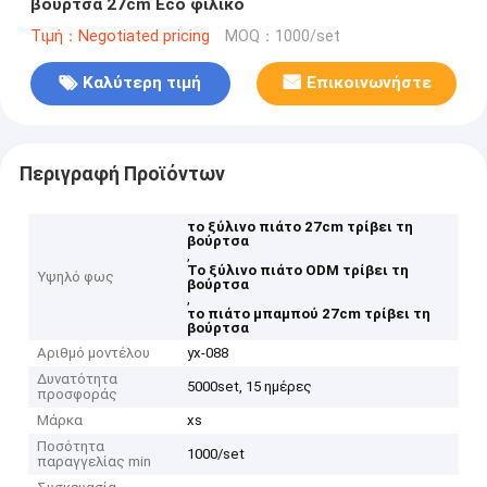
βούρτσα 27cm Eco φιλικό
Τιμή：Negotiated pricing
MOQ：1000/set
Καλύτερη τιμή
Επικοινωνήστε
Περιγραφή Προϊόντων
το ξύλινο πιάτο 27cm τρίβει τη
βούρτσα
,
Το ξύλινο πιάτο ODM τρίβει τη
Υψηλό φως
βούρτσα
,
το πιάτο μπαμπού 27cm τρίβει τη
βούρτσα
Αριθμό μοντέλου
yx-088
Δυνατότητα
5000set, 15 ημέρες
προσφοράς
Μάρκα
xs
Ποσότητα
1000/set
παραγγελίας min